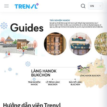
TRENVL Main Header Navigation
모바일 상단
언어선택
Trenvl Guide
Guide Banner
Guide Products and Guides
Hướng dẫn viên Trenvl