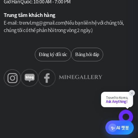
Ngôn ngữ :
Tiếng Hàn, Tiếng Anh
Giờ Hàn Quốc: 10:00 AM - 7:00 PM
Với 12 năm kinh nghiệm là Hướng dẫn viên Du lịch Quốc gia
Trung tâm khách hàng
Hàn Quốc được cấp phép, tôi luôn tận tâm mang văn hóa và
E-mail : trenvl.mg@gmail.com(Nếu bạn liên hệ với chúng tôi,
lịch sử Hàn Quốc trở nên sống động. Thông thạo tiếng Hàn và
120,000
원 ~
(84USD )
chúng tôi có thể phản hồi trong vòng 2 ngày.)
tiếng Anh, tôi thiết kế những hành trình hấp dẫn, không chỉ
mang lại kỷ niệm đán
Select language
Đăng ký đối tác
Bảng hỏi đáp
×
Travel to Korea,
Ask Anything!
Biến chuyến đi của bạn thành một câu
Chat Su
chuyện
Tên người dùng :
Yui
✨
AI 챗봇
Tuổi :
40 tuổi