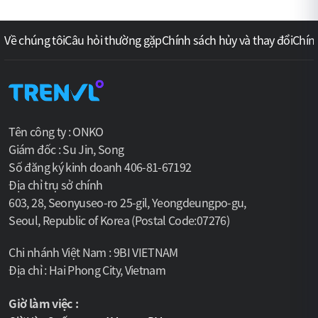
khách khám phá Hàn Quốc bằng những câu chuyện, nụ cười
và sự tận tâm. Thông thạo tiếng Hàn và tiếng Anh, tôi giúp
210,000
원 ~
(147USD )
Về chúng tôi
Câu hỏi thường gặp
Chính sách hủy và thay đổi
Chín
mỗi chuyến đi trở thành hành trình như cùng một người bạn
đáng tin cậy.
Tên công ty : ONKO
Giám đốc : Su Jin, Song
Số đăng ký kinh doanh 406-81-67192
Địa chỉ trụ sở chính
603, 28, Seonyuseo-ro 25-gil, Yeongdeungpo-gu,
Kết nối trái tim với những câu chuyện của
Seoul, Republic of Korea (Postal Code:07276)
Hàn Quốc
Chi nhánh Việt Nam : 9BI VIETNAM
Tên người dùng :
Sukri nobita
Địa chỉ : Hai Phong City, Vietnam
Tuổi :
42 tuổi
Kinh nghiệm :
12 năm
Giờ làm việc :