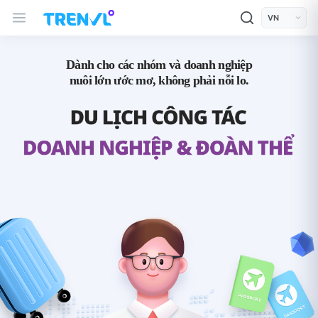
TRENVL Main Header Navigation
모바일 상단
언어선택
Dành cho các nhóm và doanh nghiệp
nuôi lớn ước mơ, không phải nỗi lo.