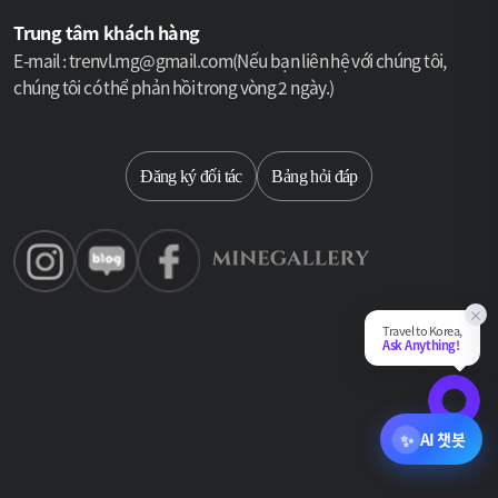
Trung tâm khách hàng
E-mail : trenvl.mg@gmail.com(Nếu bạn liên hệ với chúng tôi,
chúng tôi có thể phản hồi trong vòng 2 ngày.)
Select language
Đăng ký đối tác
Bảng hỏi đáp
×
Travel to Korea,
Ask Anything!
Chat Su
✨
AI 챗봇