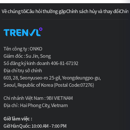
Về chúng tôi
Câu hỏi thường gặp
Chính sách hủy và thay đổi
Chín
Tên công ty : ONKO
Giám đốc : Su Jin, Song
Số đăng ký kinh doanh 406-81-67192
Địa chỉ trụ sở chính
603, 28, Seonyuseo-ro 25-gil, Yeongdeungpo-gu,
Seoul, Republic of Korea (Postal Code:07276)
Chi nhánh Việt Nam : 9BI VIETNAM
Địa chỉ : Hai Phong City, Vietnam
Giờ làm việc :
Giờ Hàn Quốc: 10:00 AM - 7:00 PM