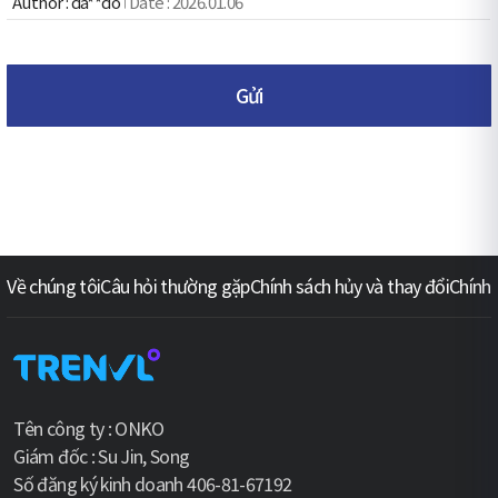
da**do
2026.01.06
Gửi
Về chúng tôi
Câu hỏi thường gặp
Chính sách hủy và thay đổi
Chính
Tên công ty : ONKO
Giám đốc : Su Jin, Song
Số đăng ký kinh doanh 406-81-67192