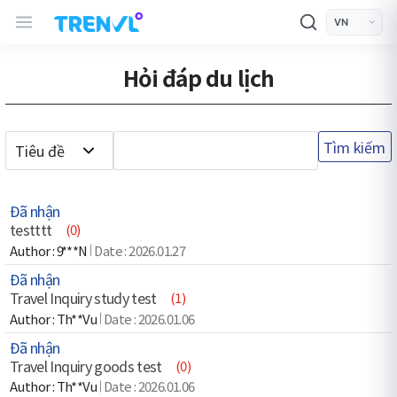
TRENVL Main Header Navigation
모바일 상단
언어선택
Hỏi đáp du lịch
Tìm kiếm
Đã nhận
testttt
(0)
9***N
2026.01.27
Đã nhận
Travel Inquiry study test
(1)
Th**Vu
2026.01.06
Đã nhận
Travel Inquiry goods test
(0)
Th**Vu
2026.01.06