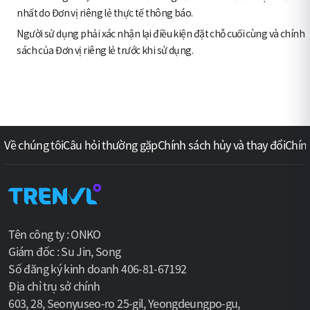
nhất do Đơn vị riêng lẻ thực tế thông báo.
Người sử dụng phải xác nhận lại điều kiện đặt chỗ cuối cùng và chính
sách của Đơn vị riêng lẻ trước khi sử dụng.
Về chúng tôi
Câu hỏi thường gặp
Chính sách hủy và thay đổi
Chín
Tên công ty : ONKO
Giám đốc : Su Jin, Song
Số đăng ký kinh doanh 406-81-67192
Địa chỉ trụ sở chính
603, 28, Seonyuseo-ro 25-gil, Yeongdeungpo-gu,