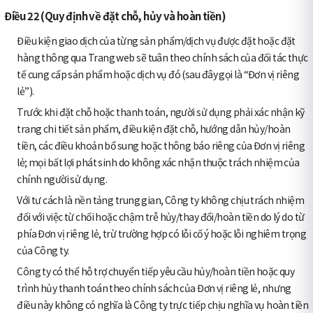
Điều 22 (Quy định về đặt chỗ, hủy và hoàn tiền)
Điều kiện giao dịch của từng sản phẩm/dịch vụ được đặt hoặc đặt
hàng thông qua Trang web sẽ tuân theo chính sách của đối tác thực
tế cung cấp sản phẩm hoặc dịch vụ đó (sau đây gọi là “Đơn vị riêng
lẻ”).
Trước khi đặt chỗ hoặc thanh toán, người sử dụng phải xác nhận kỹ
trang chi tiết sản phẩm, điều kiện đặt chỗ, hướng dẫn hủy/hoàn
tiền, các điều khoản bổ sung hoặc thông báo riêng của Đơn vị riêng
lẻ; mọi bất lợi phát sinh do không xác nhận thuộc trách nhiệm của
chính người sử dụng.
Với tư cách là nền tảng trung gian, Công ty không chịu trách nhiệm
đối với việc từ chối hoặc chậm trễ hủy/thay đổi/hoàn tiền do lý do từ
phía Đơn vị riêng lẻ, trừ trường hợp có lỗi cố ý hoặc lỗi nghiêm trọng
của Công ty.
Công ty có thể hỗ trợ chuyển tiếp yêu cầu hủy/hoàn tiền hoặc quy
trình hủy thanh toán theo chính sách của Đơn vị riêng lẻ, nhưng
điều này không có nghĩa là Công ty trực tiếp chịu nghĩa vụ hoàn tiền