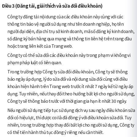
Điều 3 (Đăng tải, giải thích và sửa đổi điều khoản)
Công ty đăng tải nội dung của các điều khoản này cùng với các
thông tin bảo vệ người sử dụng như tên doanh nghiệp, họ tên
người đại diện, địa chỉ trụ sở kinh doanh, mã số đăng ký kinh doanh,
số đăng ký bán hàng qua mạng và thông tin liên hệ trên trang đầu
hoặc trang liên kết của Trang web.
Công ty có thể sửa đổi các điều khoản này trong phạm vi không vi
phạm pháp luật có liên quan.
Trong trường hợp Công ty sửa đổi điều khoản, Công ty sẽ thông
báo ngày áp dụng, lý do sửa đổi và nội dung sửa đổi cùng với điều
khoản hiện hành trên Trang web trước ít nhất 7 ngày kể từ ngày áp
dụng. Tuy nhiên, nếu thay đổi theo hướng bất lợi cho người sử dụng,
Công ty sẽ thông báo trước với thời gian gia hạn ít nhất 30 ngày.
Nếu người sử dụng tiếp tục sử dụng dịch vụ sau ngày điều khoản sửa
đổi có hiệu lực, thì được coi là đã đồng ý với điều khoản sửa đổi. Tuy
nhiên, trong trường hợp thay đổi bất lợi cho người sử dụng, Công ty
có thể tiến hành thủ tục đồng ý riêng nếu cần thiết.