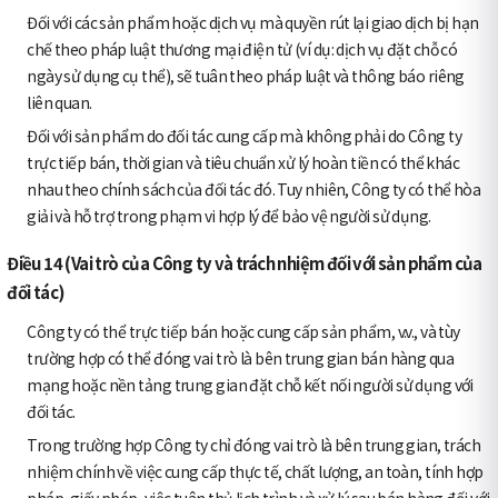
Đối với các sản phẩm hoặc dịch vụ mà quyền rút lại giao dịch bị hạn
chế theo pháp luật thương mại điện tử (ví dụ: dịch vụ đặt chỗ có
ngày sử dụng cụ thể), sẽ tuân theo pháp luật và thông báo riêng
liên quan.
Đối với sản phẩm do đối tác cung cấp mà không phải do Công ty
trực tiếp bán, thời gian và tiêu chuẩn xử lý hoàn tiền có thể khác
nhau theo chính sách của đối tác đó. Tuy nhiên, Công ty có thể hòa
giải và hỗ trợ trong phạm vi hợp lý để bảo vệ người sử dụng.
Điều 14 (Vai trò của Công ty và trách nhiệm đối với sản phẩm của
đối tác)
Công ty có thể trực tiếp bán hoặc cung cấp sản phẩm, v.v., và tùy
trường hợp có thể đóng vai trò là bên trung gian bán hàng qua
mạng hoặc nền tảng trung gian đặt chỗ kết nối người sử dụng với
đối tác.
Trong trường hợp Công ty chỉ đóng vai trò là bên trung gian, trách
nhiệm chính về việc cung cấp thực tế, chất lượng, an toàn, tính hợp
pháp, giấy phép, việc tuân thủ lịch trình và xử lý sau bán hàng đối với