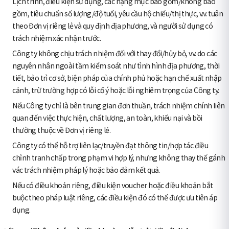
Lịch trình, điều kiện sử dụng, các hạng mục bao gồm/không bao
gồm, tiêu chuẩn số lượng/độ tuổi, yêu cầu hộ chiếu/thị thực, v.v. tuân
theo Đơn vị riêng lẻ và quy định địa phương, và người sử dụng có
trách nhiệm xác nhận trước.
Công ty không chịu trách nhiệm đối với thay đổi/hủy bỏ, v.v. do các
nguyên nhân ngoài tầm kiểm soát như tình hình địa phương, thời
tiết, bảo trì cơ sở, biện pháp của chính phủ hoặc hạn chế xuất nhập
cảnh, trừ trường hợp có lỗi cố ý hoặc lỗi nghiêm trọng của Công ty.
Nếu Công ty chỉ là bên trung gian đơn thuần, trách nhiệm chính liên
quan đến việc thực hiện, chất lượng, an toàn, khiếu nại và bồi
thường thuộc về Đơn vị riêng lẻ.
Công ty có thể hỗ trợ liên lạc/truyền đạt thông tin/hợp tác điều
chỉnh tranh chấp trong phạm vi hợp lý, nhưng không thay thế gánh
vác trách nhiệm pháp lý hoặc bảo đảm kết quả.
Nếu có điều khoản riêng, điều kiện voucher hoặc điều khoản bắt
buộc theo pháp luật riêng, các điều kiện đó có thể được ưu tiên áp
dụng.