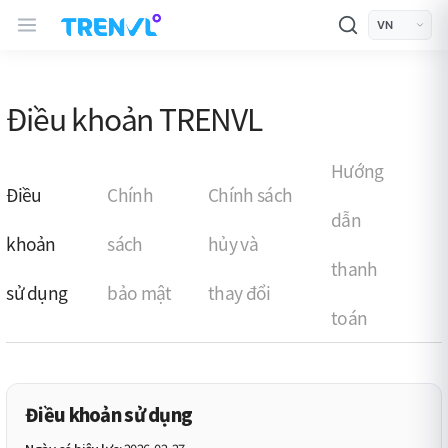
TRENVL Main Header Navigation
모바일 상단
언어선택
Điều khoản TRENVL
Hướng
Điều
Chính
Chính sách
dẫn
khoản
sách
hủy và
thanh
sử dụng
bảo mật
thay đổi
toán
Điều khoản sử dụng