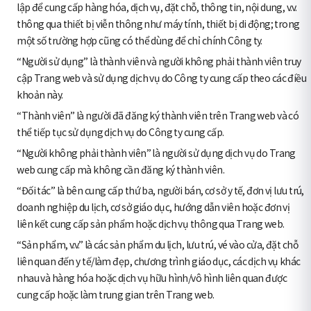
lập để cung cấp hàng hóa, dịch vụ, đặt chỗ, thông tin, nội dung, v.v.
thông qua thiết bị viễn thông như máy tính, thiết bị di động; trong
một số trường hợp cũng có thể dùng để chỉ chính Công ty.
“Người sử dụng” là thành viên và người không phải thành viên truy
cập Trang web và sử dụng dịch vụ do Công ty cung cấp theo các điều
khoản này.
“Thành viên” là người đã đăng ký thành viên trên Trang web và có
thể tiếp tục sử dụng dịch vụ do Công ty cung cấp.
“Người không phải thành viên” là người sử dụng dịch vụ do Trang
web cung cấp mà không cần đăng ký thành viên.
“Đối tác” là bên cung cấp thứ ba, người bán, cơ sở y tế, đơn vị lưu trú,
doanh nghiệp du lịch, cơ sở giáo dục, hướng dẫn viên hoặc đơn vị
liên kết cung cấp sản phẩm hoặc dịch vụ thông qua Trang web.
“Sản phẩm, v.v.” là các sản phẩm du lịch, lưu trú, vé vào cửa, đặt chỗ
liên quan đến y tế/làm đẹp, chương trình giáo dục, các dịch vụ khác
nhau và hàng hóa hoặc dịch vụ hữu hình/vô hình liên quan được
cung cấp hoặc làm trung gian trên Trang web.