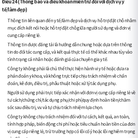
Điều 24 (Thông báo và điều khoản miễn trừ đối với dịch vụ y
tế/làm đẹp)
Thông tin liên quan đến y tế/làm đẹp và dịch vụ hỗ trợ đặt chỗ nhằm
mục đích kết nối hoặc hỗ trợ đặt chỗ giữa người sử dụng và đơn vị
cung cấp riêng lẻ.
Thông tin được đăng tải là hướng dẫn chung hoặc dựa trên thông
tin do đối tác cung cấp, và kết quả thực tế có thể khác nhau tùy vào
tình trạng cá nhân hoặc đánh giá của chuyên gia y tế.
Công ty không phải là chủ thể thực hiện hành vi y tế hoặc đưa ra
phán đoán y khoa, và không trực tiếp chịu trách nhiệm về chẩn
đoán, kê đơn, điều trị, phẫu thuật hoặc xử lý tác dụng phụ.
Người sử dụng phải trực tiếp xác nhận với đơn vị cung cấp riêng lẻ về
tư cách/chứng chỉ/tác dụng phụ/chi phí/quy định hoàn tiền/chăm
sóc sau điều trị, v.v. và tự chịu trách nhiệm lựa chọn.
Công ty không chịu trách nhiệm đối với tư cách, kết quả, an toàn,
tính hợp pháp, biến động chi phí hoặc tiêu chuẩn hoàn tiền của đơn
vị cung cấp riêng lẻ, trừ trường hợp có lỗi cố ý hoặc lỗi nghiêm trọng