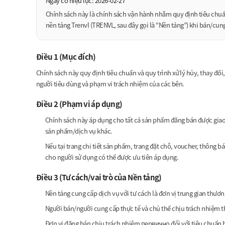
Ngày có hiệu lực:
2026-02-27
Chính sách này là chính sách vận hành nhằm quy định tiêu chuẩn 
nền tảng Trenvl (TRENVL, sau đây gọi là “Nền tảng”) khi bán/cu
Điều 1 (Mục đích)
Chính sách này quy định tiêu chuẩn và quy trình xử lý hủy, thay đ
người tiêu dùng và phạm vi trách nhiệm của các bên.
Điều 2 (Phạm vi áp dụng)
Chính sách này áp dụng cho tất cả sản phẩm đăng bán được giao 
sản phẩm/dịch vụ khác.
Nếu tại trang chi tiết sản phẩm, trang đặt chỗ, voucher, thông b
cho người sử dụng có thể được ưu tiên áp dụng.
Điều 3 (Tư cách/vai trò của Nền tảng)
Nền tảng cung cấp dịch vụ với tư cách là đơn vị trung gian thươn
Người bán/người cung cấp thực tế và chủ thể chịu trách nhiệm t
Đơn vị đăng bán chịu trách nhiệm первично đối với tiêu chuẩn hủ