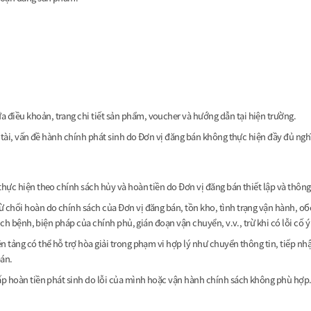
điều khoản, trang chi tiết sản phẩm, voucher và hướng dẫn tại hiện trường.
hế tài, vấn đề hành chính phát sinh do Đơn vị đăng bán không thực hiện đầy đủ ng
thực hiện theo chính sách hủy và hoàn tiền do Đơn vị đăng bán thiết lập và thông
ừ chối hoàn do chính sách của Đơn vị đăng bán, tồn kho, tình trạng vận hành, об
dịch bệnh, biện pháp của chính phủ, gián đoạn vận chuyển, v.v., trừ khi có lỗi cố
 tảng có thể hỗ trợ hòa giải trong phạm vi hợp lý như chuyển thông tin, tiếp nhận
bán.
hấp hoàn tiền phát sinh do lỗi của mình hoặc vận hành chính sách không phù hợp