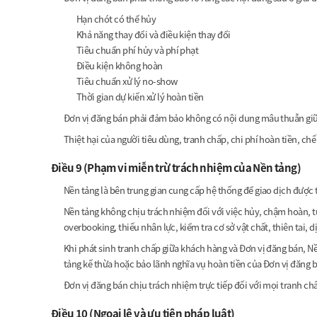
Hạn chót có thể hủy
Khả năng thay đổi và điều kiện thay đổi
Tiêu chuẩn phí hủy và phí phạt
Điều kiện không hoàn
Tiêu chuẩn xử lý no-show
Thời gian dự kiến xử lý hoàn tiền
Đơn vị đăng bán phải đảm bảo không có nội dung mâu thuẫn giữa 
Thiệt hại của người tiêu dùng, tranh chấp, chi phí hoàn tiền, c
Điều 9 (Phạm vi miễn trừ trách nhiệm của Nền tảng)
Nền tảng là bên trung gian cung cấp hệ thống để giao dịch được 
Nền tảng không chịu trách nhiệm đối với việc hủy, chậm hoàn, t
overbooking, thiếu nhân lực, kiểm tra cơ sở vật chất, thiên tai, 
Khi phát sinh tranh chấp giữa khách hàng và Đơn vị đăng bán, Nền
tảng kế thừa hoặc bảo lãnh nghĩa vụ hoàn tiền của Đơn vị đăng 
Đơn vị đăng bán chịu trách nhiệm trực tiếp đối với mọi tranh c
Điều 10 (Ngoại lệ và ưu tiên pháp luật)