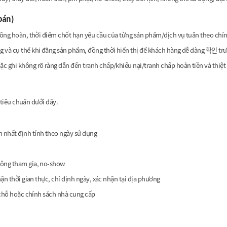
bán)
hông hoàn, thời điểm chốt hạn yêu cầu của từng sản phẩm/dịch vụ tuân theo chính
g và cụ thể khi đăng sản phẩm, đồng thời hiển thị để khách hàng dễ dàng 확인 trư
c ghi không rõ ràng dẫn đến tranh chấp/khiếu nại/tranh chấp hoàn tiền và thiệt 
 tiêu chuẩn dưới đây.
 nhất định tính theo ngày sử dụng
hông tham gia, no-show
hận thời gian thực, chỉ định ngày, xác nhận tại địa phương
i chỗ hoặc chính sách nhà cung cấp