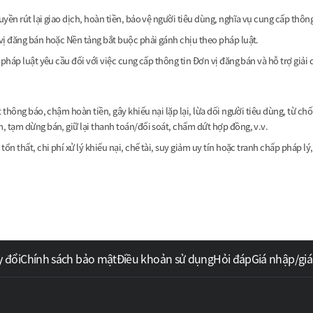
ền rút lại giao dịch, hoàn tiền, bảo vệ người tiêu dùng, nghĩa vụ cung cấp thông 
vị đăng bán hoặc Nền tảng bắt buộc phải gánh chịu theo pháp luật.
pháp luật yêu cầu đối với việc cung cấp thông tin Đơn vị đăng bán và hỗ trợ giải q
 thông báo, chậm hoàn tiền, gây khiếu nại lặp lại, lừa dối người tiêu dùng, từ chố
, tạm dừng bán, giữ lại thanh toán/đối soát, chấm dứt hợp đồng, v.v.
n thất, chi phí xử lý khiếu nại, chế tài, suy giảm uy tín hoặc tranh chấp pháp lý,
y đổi
Chính sách bảo mật
Điều khoản sử dụng
Hỏi đáp
Giá nhập/giá