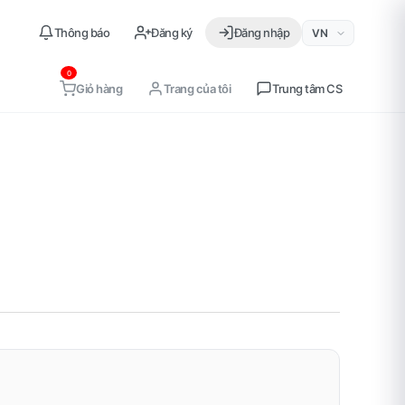
언어선택
Thông báo
Đăng ký
Đăng nhập
User Quick Actions
0
Giỏ hàng
Trang của tôi
Trung tâm CS
카트/마이페이지