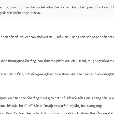
hủy, thay đổi, hoàn tiền và tiếp nhận/xử lý khách hàng liên quan đối với các đối
ng cấp sản phẩm hoặc dịch vụ.
ổi, hoàn tiền đối với các sản phẩm/dịch vụ mà Đơn vị đăng bán bán hoặc nhận đặt
dịch thông qua Nền tảng, bao gồm sản phẩm du lịch, lưu trú, tour, hoạt động/exp
áo tại hiện trường, hợp đồng riêng hoặc thỏa thuận đăng bán riêng có nội dung kh
g mại điện tử hoặc nền tảng trung gian đặt chỗ, kết nối giữa Đơn vị đăng bán và 
hực hiện đặt chỗ đối với sản phẩm/dịch vụ là Đơn vị đăng bán tương ứng.
y, thay đổi, hoàn tiền, phí phạt, no-show, thay đổi lịch, không thể sử dụng, đặ