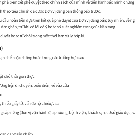
 phải xem xét phê duyệt theo chính sách của mình và tiến hành xác minh chứng từ
ính theo tiêu chuẩn đã được Đơn vị đăng bán thông báo trước.
 cầu hoàn tiền dựa trên kết quả phê duyệt của Đơn vị đăng bán; tuy nhiên, về ng
 đăng bán, trừ khi có lỗi cố ý hoặc sơ suất nghiêm trọng của Nền tảng.
duyệt hoặc từ chối trong một thời hạn xử lý hợp lý.
n)
 hạn chế hoặc không hoàn trong các trường hợp sau.
t chỗ thời gian thực
ơng tiện di chuyển, biểu diễn, vé vào cửa
ần
thiếu giấy tờ, vấn đề hộ chiếu/visa
cấp riêng (đơn vị vận hành địa phương, bệnh viện, khách sạn, cơ sở giáo dục, v.
 đoạn đăng sản phẩm.