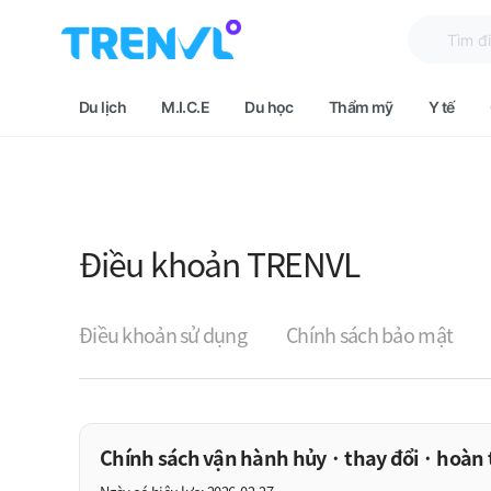
TRENVL Main Header Navigation
Desktop Header
Search
TRENVL Brand
메인 네비게이션
Du lịch
M.I.C.E
Du học
Thẩm mỹ
Y tế
Điều khoản TRENVL
Điều khoản sử dụng
Chính sách bảo mật
Chính sách vận hành hủy · thay đổi · hoàn 