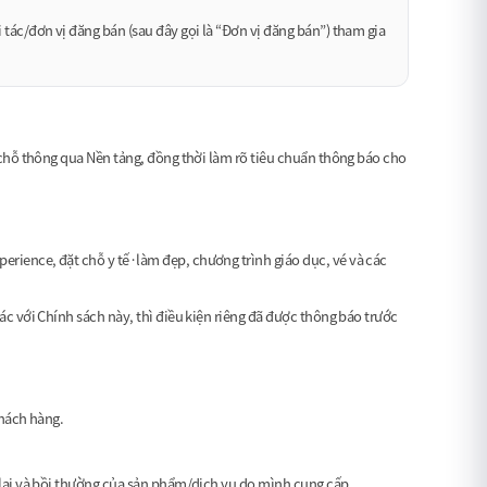
 tác/đơn vị đăng bán (sau đây gọi là “Đơn vị đăng bán”) tham gia
 chỗ thông qua Nền tảng, đồng thời làm rõ tiêu chuẩn thông báo cho
erience, đặt chỗ y tế·làm đẹp, chương trình giáo dục, vé và các
ác với Chính sách này, thì điều kiện riêng đã được thông báo trước
khách hàng.
t lại và bồi thường của sản phẩm/dịch vụ do mình cung cấp.