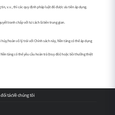
tin, v.v., thì các quy định pháp luật đó được ưu tiên áp dụng.
uyết tranh chấp với tư cách là bên trung gian.
i hủy/hoàn vô lý trái với Chính sách này, Nền tảng có thể áp dụng
 Nền tảng có thể yêu cầu hoàn trả (truy đòi) hoặc bồi thường thiệt
 đối tác
Về chúng tôi