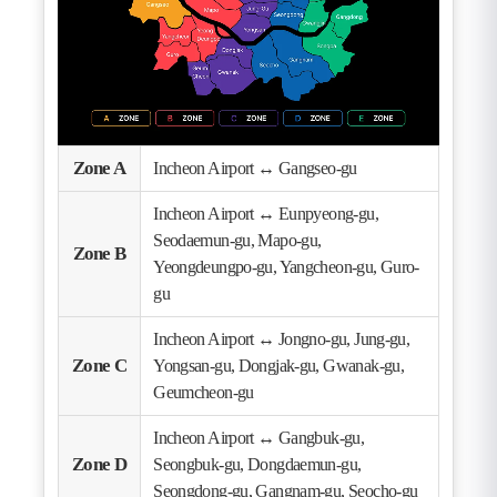
Zone A
Incheon Airport ↔ Gangseo-gu
Zone
Incheon Airport ↔ Eunpyeong-gu,
Seodaemun-gu, Mapo-gu,
Zone B
Yeongdeungpo-gu, Yangcheon-gu, Guro-
gu
Zone
Incheon Airport ↔ Jongno-gu, Jung-gu,
Zone C
Yongsan-gu, Dongjak-gu, Gwanak-gu,
Geumcheon-gu
Incheon Airport ↔ Gangbuk-gu,
Zone D
Seongbuk-gu, Dongdaemun-gu,
Zone
Seongdong-gu, Gangnam-gu, Seocho-gu