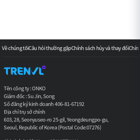
Về chúng tôi
Câu hỏi thường gặp
Chính sách hủy và thay đổi
Chín
Tên công ty : ONKO
Giám đốc : Su Jin, Song
Số đăng ký kinh doanh 406-81-67192
Địa chỉ trụ sở chính
603, 28, Seonyuseo-ro 25-gil, Yeongdeungpo-gu,
Seoul, Republic of Korea (Postal Code:07276)