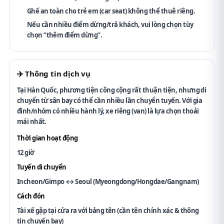
Ghế an toàn cho trẻ em (car seat)
không thể thuê riêng
.
Nếu cần nhiều điểm dừng/trả khách, vui lòng chọn
tùy
chọn “thêm điểm dừng”
.
✈️ Thông tin dịch vụ
Tại Hàn Quốc, phương tiện công cộng rất thuận tiện, nhưng di
chuyển từ sân bay có thể cần nhiều lần chuyển tuyến. Với gia
đình/nhóm có nhiều hành lý,
xe riêng (van)
là lựa chọn thoải
mái nhất.
Thời gian hoạt động
12 giờ
Tuyến di chuyển
Incheon/Gimpo ↔ Seoul (Myeongdong/Hongdae/Gangnam)
Cách đón
Tài xế gặp tại cửa ra với bảng tên (cần tên chính xác & thông
tin chuyến bay)