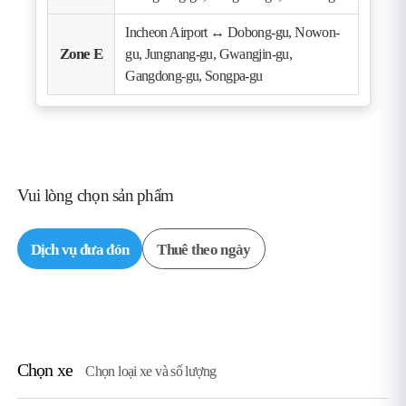
Incheon Airport ↔ Dobong-gu, Nowon-
Zone E
gu, Jungnang-gu, Gwangjin-gu,
Gangdong-gu, Songpa-gu
Vui lòng chọn sản phẩm
Dịch vụ đưa đón
Thuê theo ngày
Chọn xe
Chọn loại xe và số lượng