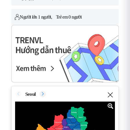
Người lớn
1
người, Trẻ em
0
người
Seoul
Gye