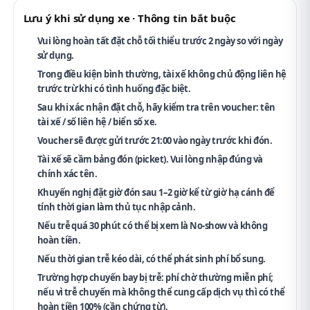
Lưu ý khi sử dụng xe · Thông tin bắt buộc
Vui lòng hoàn tất đặt chỗ tối thiểu
trước 2 ngày
so với ngày
sử dụng.
Trong điều kiện bình thường, tài xế
không chủ động liên hệ
trước
trừ khi có tình huống đặc biệt.
Sau khi xác nhận đặt chỗ, hãy kiểm tra trên voucher:
tên
tài xế / số liên hệ / biển số xe
.
Voucher sẽ được gửi
trước 21:00
vào ngày trước khi đón.
Tài xế sẽ cầm
bảng đón (picket)
. Vui lòng nhập
đúng và
chính xác tên
.
Khuyến nghị đặt giờ đón
sau 1–2 giờ
kể từ giờ hạ cánh để
tính thời gian
làm thủ tục nhập cảnh
.
Nếu
trễ quá 30 phút
có thể bị xem là No-show và
không
hoàn tiền
.
Nếu thời gian trễ kéo dài, có thể phát sinh
phí bổ sung
.
Trường hợp chuyến bay bị trễ: phí chờ thường
miễn phí
;
nếu vì trễ chuyến mà không thể cung cấp dịch vụ thì có thể
hoàn tiền 100%
(cần chứng từ).