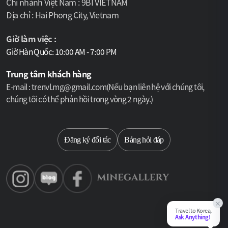
Chi nhánh Việt Nam : 9BI VIETNAM
Địa chỉ : Hai Phong City, Vietnam
Giờ làm việc :
Giờ Hàn Quốc: 10:00 AM - 7:00 PM
Trung tâm khách hàng
E-mail : trenvl.mg@gmail.com(Nếu bạn liên hệ với chúng tôi,
chúng tôi có thể phản hồi trong vòng 2 ngày.)
Select language
Đăng ký đối tác
Bảng hỏi đáp
×
Travel to Korea,
Ask Anything!