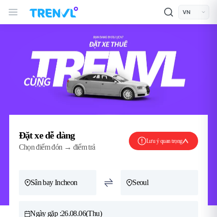
TRENVL Main Header Navigation
모바일 상단
언어선택
Đặt xe dễ dàng
Lưu ý quan trọng
Chọn điểm đón → điểm trả
Sân bay Incheon
Seoul
Ngày gặp :
26.08.06(Thu)