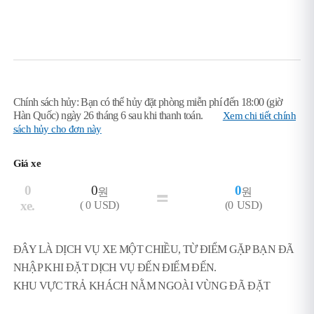
Chính sách hủy: Bạn có thể hủy đặt phòng miễn phí đến 18:00 (giờ
Hàn Quốc) ngày 26 tháng 6 sau khi thanh toán.
Xem chi tiết chính
sách hủy cho đơn này
Giá xe
0
0
0
원
원
xe.
(
0
USD)
(
0
USD)
ĐÂY LÀ DỊCH VỤ XE MỘT CHIỀU, TỪ ĐIỂM GẶP BẠN ĐÃ
NHẬP KHI ĐẶT DỊCH VỤ ĐẾN ĐIỂM ĐẾN.
KHU VỰC TRẢ KHÁCH NẰM NGOÀI VÙNG ĐÃ ĐẶT