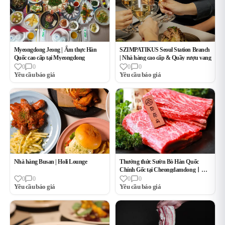
Myeongdong Jeong | Ẩm thực Hàn
SZIMPATIKUS Seoul Station Branch
Quốc cao cấp tại Myeongdong
| Nhà hàng cao cấp & Quầy rượu vang
0
0
0
0
Yêu cầu báo giá
Yêu cầu báo giá
Nhà hàng Busan | Holi Lounge
Thưởng thức Sườn Bò Hàn Quốc
Chính Gốc tại CheongdamdongㅣChi
Nhánh Hwachunok Cheongdam
0
0
0
0
Yêu cầu báo giá
Yêu cầu báo giá