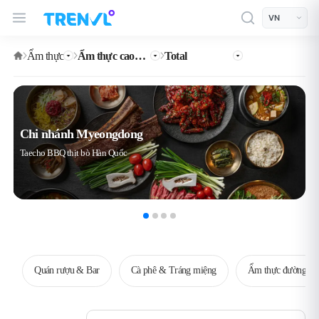
TRENVL Main Header Navigation
모바일 상단
언어선택
Ẩm thực
Ẩm thực cao cấp
Total
Chi nhánh Myeongdong
Taecho BBQ thịt bò Hàn Quốc
Quán rượu & Bar
Cà phê & Tráng miệng
Ẩm thực đường ph