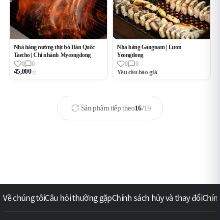
Nhà hàng nướng thịt bò Hàn Quốc
Nhà hàng Gangnam | Lươn
Taecho | Chi nhánh Myeongdong
Yeongdong
0
0
0
0
45,000
Yêu cầu báo giá
원
Sản phẩm tiếp theo
16
/
19
Về chúng tôi
Câu hỏi thường gặp
Chính sách hủy và thay đổi
Chín