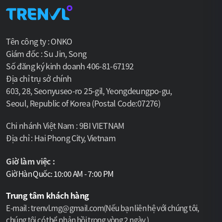
Tên công ty : ONKO
Giám đốc : Su Jin, Song
Số đăng ký kinh doanh 406-81-67192
Địa chỉ trụ sở chính
603, 28, Seonyuseo-ro 25-gil, Yeongdeungpo-gu,
Seoul, Republic of Korea (Postal Code:07276)
Chi nhánh Việt Nam : 9BI VIETNAM
Địa chỉ : Hai Phong City, Vietnam
Giờ làm việc :
Giờ Hàn Quốc: 10:00 AM - 7:00 PM
Trung tâm khách hàng
E-mail : trenvl.mg@gmail.com(Nếu bạn liên hệ với chúng tôi,
chúng tôi có thể phản hồi trong vòng 2 ngày.)