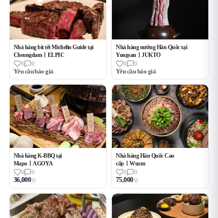
Nhà hàng bít tết Michelin Guide tại
Nhà hàng nướng Hàn Quốc tại
CheongdamㅣELPIC
YongsanㅣJUKTO
0
0
0
0
Yêu cầu báo giá
Yêu cầu báo giá
Nhà hàng K-BBQ tại
Nhà hàng Hàn Quốc Cao
MapoㅣAGOYA
cấpㅣWusm
0
0
0
0
36,000
75,000
원
원