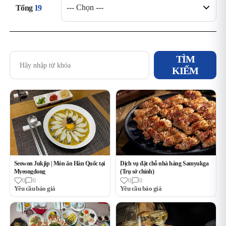
Tổng
19
TÌM
KIẾM
Ẩm thực cao cấp
필터
상품 목록
Seowon Jukjip | Món ăn Hàn Quốc tại
Dịch vụ đặt chỗ nhà hàng Samyukga
Myeongdong
(Trụ sở chính)
0
0
0
0
Yêu cầu báo giá
Yêu cầu báo giá