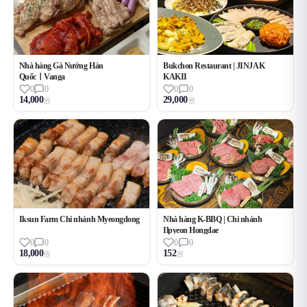
Nhà hàng Gà Nướng Hàn
Bukchon Restaurant | JINJAK
QuốcㅣVanga
KAKII
0
0
0
0
14,000
29,000
원
원
Iksun Farm Chi nhánh Myeongdong
Nhà hàng K-BBQ | Chi nhánh
Ilpyeon Hongdae
0
0
0
0
18,000
152
원
원