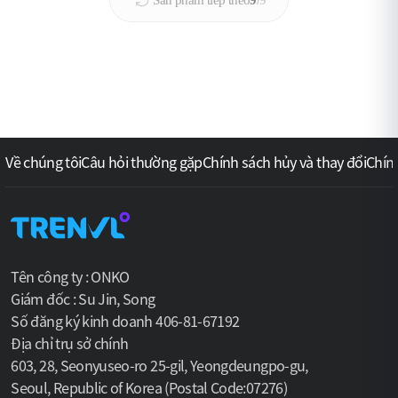
Về chúng tôi
Câu hỏi thường gặp
Chính sách hủy và thay đổi
Chín
Tên công ty : ONKO
Giám đốc : Su Jin, Song
Số đăng ký kinh doanh 406-81-67192
Địa chỉ trụ sở chính
603, 28, Seonyuseo-ro 25-gil, Yeongdeungpo-gu,
Seoul, Republic of Korea (Postal Code:07276)