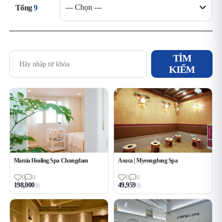
Tổng
9
TÌM
KIẾM
Chăm sóc sức khỏe
필터
상품 목록
Marzia Healing Spa Chungdam
Asuca | Myeongdong Spa
0
0
0
0
198,000
49,959
원
원