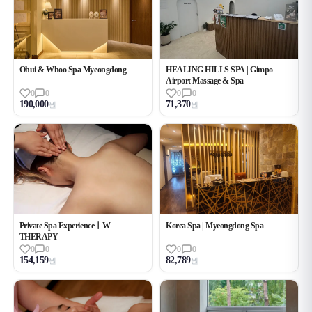
Ohui & Whoo Spa Myeongdong
HEALING HILLS SPA | Gimpo
Airport Massage & Spa
0
0
0
0
190,000
71,370
원
원
Private Spa ExperienceㅣW
Korea Spa | Myeongdong Spa
THERAPY
0
0
0
0
154,159
82,789
원
원