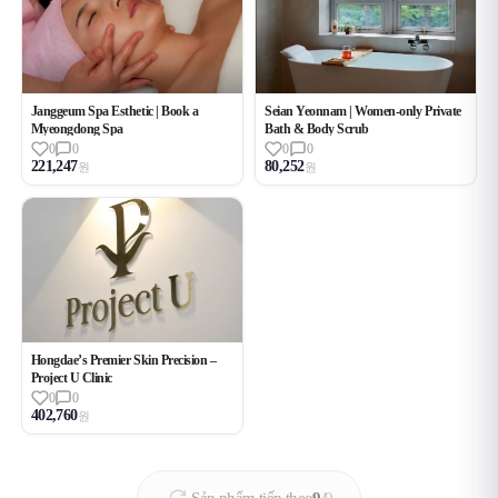
Janggeum Spa Esthetic | Book a
Seian Yeonnam | Women-only Private
Myeongdong Spa
Bath & Body Scrub
0
0
0
0
221,247
80,252
원
원
Hongdae’s Premier Skin Precision –
Project U Clinic
0
0
402,760
원
Sản phẩm tiếp theo
9
/
9