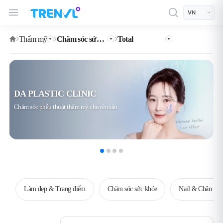
TRENVL Main Header Navigation
모바일 상단
언어선택
Thẩm mỹ
Chăm sóc sức khỏe
Total
DA PLASTIC CLINIC
Chăm sóc phẫu thuật thẩm mỹ chuyên sâu
Làm đẹp & Trang điểm
Chăm sóc sức khỏe
Nail & Chân mà