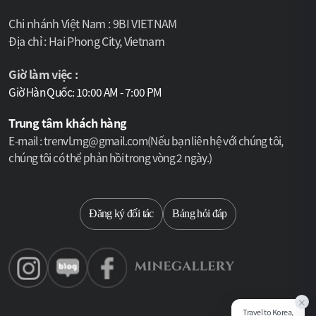
Chi nhánh Việt Nam : 9BI VIETNAM
Địa chỉ : Hai Phong City, Vietnam
Giờ làm việc :
Giờ Hàn Quốc: 10:00 AM - 7:00 PM
Trung tâm khách hàng
E-mail : trenvl.mg@gmail.com(Nếu bạn liên hệ với chúng tôi,
chúng tôi có thể phản hồi trong vòng 2 ngày.)
Select language
Đăng ký đối tác
Bảng hỏi đáp
×
Travel to Korea,