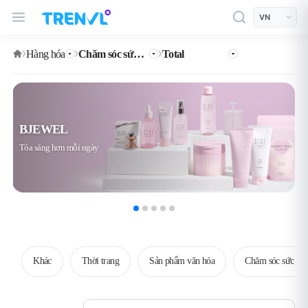
TRENVL Main Header Navigation
모바일 상단
언어선택
Hàng hóa
Chăm sóc sức khỏe
Total
BJEWEL
Tỏa sáng hơn mỗi ngày
Khác
Thời trang
Sản phẩm văn hóa
Chăm sóc sức kh