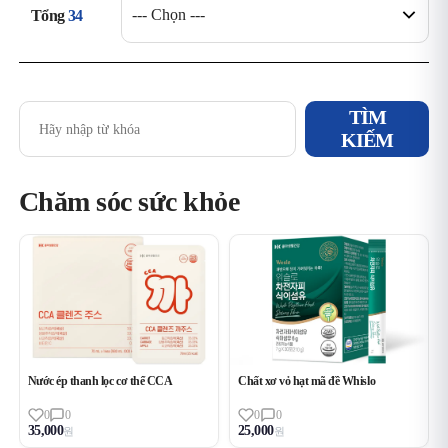
Tổng
34
TÌM
KIẾM
Chăm sóc sức khỏe
필터
상품 목록
Nước ép thanh lọc cơ thể CCA
Chất xơ vỏ hạt mã đề Whislo
0
0
0
0
35,000
25,000
원
원