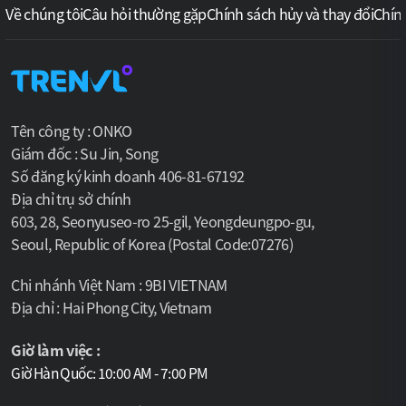
Về chúng tôi
Câu hỏi thường gặp
Chính sách hủy và thay đổi
Chín
Tên công ty : ONKO
Giám đốc : Su Jin, Song
Số đăng ký kinh doanh 406-81-67192
Địa chỉ trụ sở chính
603, 28, Seonyuseo-ro 25-gil, Yeongdeungpo-gu,
Seoul, Republic of Korea (Postal Code:07276)
Chi nhánh Việt Nam : 9BI VIETNAM
Địa chỉ : Hai Phong City, Vietnam
Giờ làm việc :
Giờ Hàn Quốc: 10:00 AM - 7:00 PM