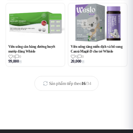
Viên uống cân bằng đường huyết
Viên uống tăng miễn dịch và bổ sung
mướp đắng Whislo
Canxi-Magiê-D cho trẻ Whislo
0
0
0
0
99,000
20,000
원
원
Sản phẩm tiếp theo
16
/
34