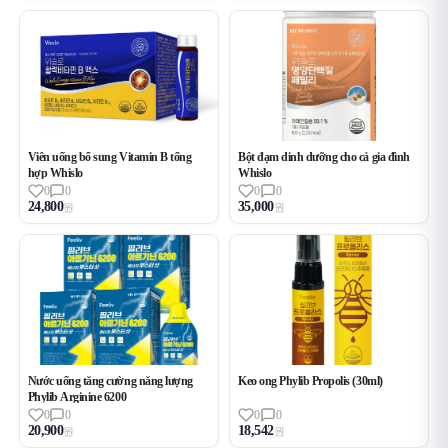
Viên uống bổ sung Vitamin B tổng
Bột đạm dinh dưỡng cho cả gia đình
hợp Whislo
Whislo
0
0
0
0
24,800
35,000
원
원
Nước uống tăng cường năng lượng
Keo ong Phylib Propolis (30ml)
Phylib Arginine 6200
0
0
0
0
20,900
18,542
원
원