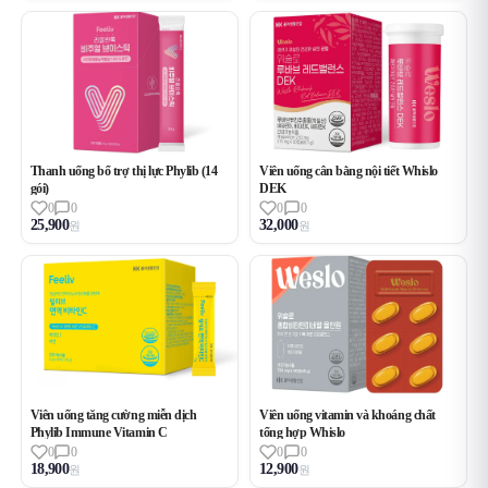
Thanh uống bổ trợ thị lực Phylib (14
Viên uống cân bằng nội tiết Whislo
gói)
DEK
0
0
0
0
25,900
32,000
원
원
Viên uống tăng cường miễn dịch
Viên uống vitamin và khoáng chất
Phylib Immune Vitamin C
tổng hợp Whislo
0
0
0
0
18,900
12,900
원
원