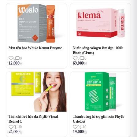
Men tiêu hóa Whislo Kamut Enzyme
Nước uống collagen làm đẹp 10000
Biotin (Clema)
0
0
0
0
12,000
69,000
원
원
Tinh chất trẻ hóa da Phylib Visual
Thanh uống hỗ trợ giảm cân Phylib
Retinol C
CaloCut
0
0
0
0
24,000
19,000
원
원